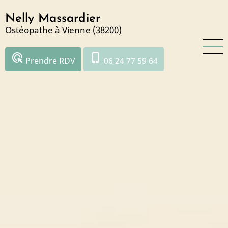
Aller
Nelly Massardier
au
Ostéopathe à Vienne (38200)
contenu
principal
ads_click
phone_iphone
Prendre RDV
06 24 77 59 64